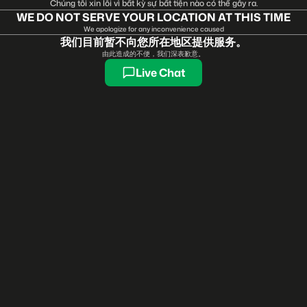
Chúng tôi xin lỗi vì bất kỳ sự bất tiện nào có thể gây ra.
WE DO NOT SERVE YOUR LOCATION AT THIS TIME
We apologize for any inconvenience caused
我们目前暂不向您所在地区提供服务。
由此造成的不便，我们深表歉意。
Live Chat