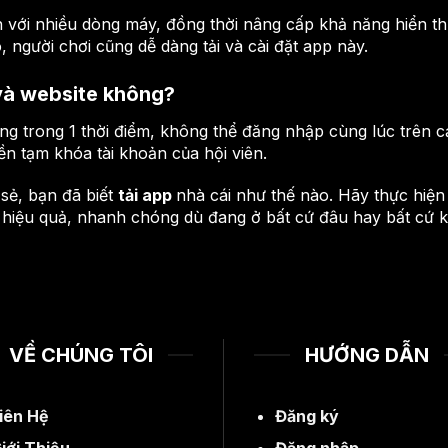
h với nhiều dòng máy, đồng thời nâng cấp khả năng hiển th
, người chơi cũng dễ dàng tải và cài đặt app này.
 và website không?
ng trong 1 thời điểm, không thể đăng nhập cùng lúc trên c
ền tạm khóa tài khoản của hội viên.
sẻ, bạn đã biết
tải app
nhà cái như thế nào. Hãy thực hiệ
 hiệu quả, nhanh chóng dù đang ở bất cứ đâu hay bất cứ 
VỀ CHÚNG TÔI
HƯỚNG DẪN
iên Hệ
Đăng ký
iới Thiệu
Đăng nhập