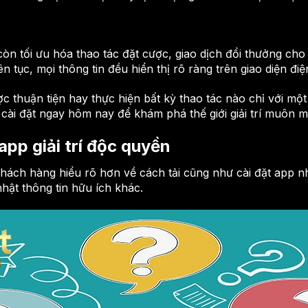
òn tối ưu hóa thao tác đặt cược, giao dịch đổi thưởng cho
 tục, mọi thông tin đều hiển thị rõ ràng trên giao diện điện
c thuận tiện hay thực hiện bất kỳ thao tác nào chỉ với m
ài đặt ngay hôm nay để khám phá thế giới giải trí muôn mà
 app giải trí độc quyền
ách hàng hiểu rõ hơn về cách tải cũng như cài đặt app nhà
hật thông tin hữu ích khác.