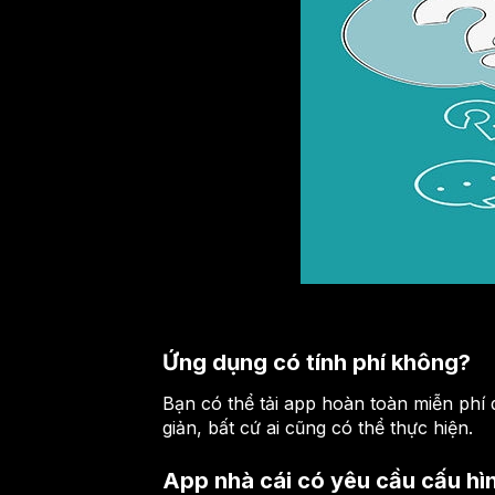
Ứng dụng có tính phí không?
Bạn có thể tải app hoàn toàn miễn phí 
giản, bất cứ ai cũng có thể thực hiện.
App nhà cái có yêu cầu cấu hì