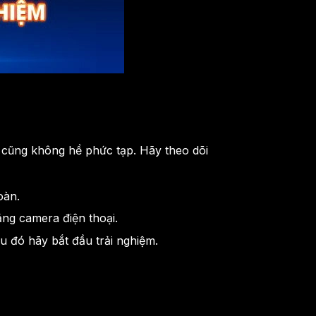
g cũng không hề phức tạp. Hãy theo dõi
oàn.
ng camera điện thoại.
au đó hãy bắt đầu trải nghiệm.