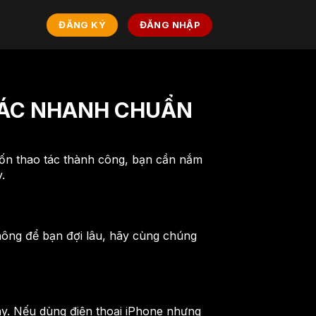
ĐĂNG KÝ
ĐĂNG NHẬP
 TÁC NHANH CHUẨN
uốn thao tác thành công, bạn cần nắm
.
hông để bạn đợi lâu, hãy cùng chúng
ay. Nếu dùng điện thoại iPhone nhưng