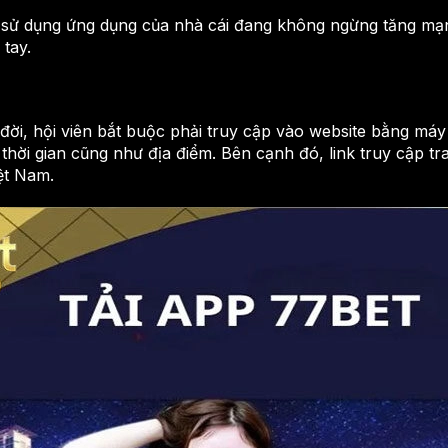
g sử dụng ứng dụng của nhà cái đang không ngừng tăng mạ
 tay.
 đời, hội viên bắt buộc phải truy cập vào website bằng máy 
 thời gian cũng như địa điểm. Bên cạnh đó, link truy cập t
ệt Nam.