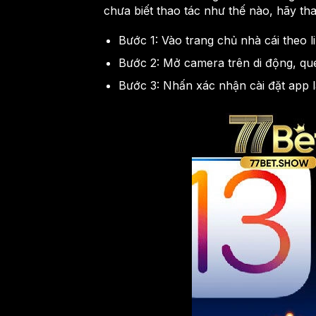
chưa biết thao tác như thế nào, hãy t
Bước 1: Vào trang chủ nhà cái theo 
Bước 2: Mở camera trên di động, qué
Bước 3: Nhấn xác nhận cài đặt app là