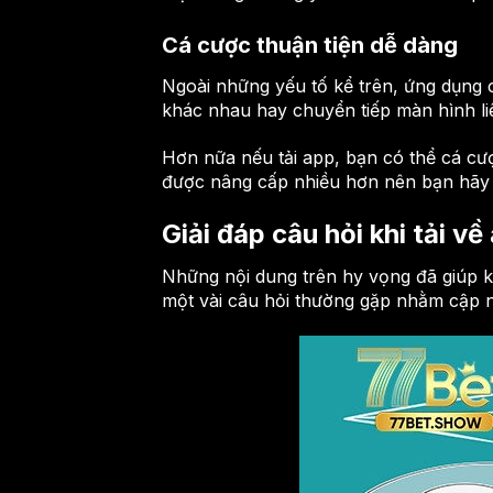
Cá cược thuận tiện dễ dàng
Ngoài những yếu tố kể trên, ứng dụng c
khác nhau hay chuyển tiếp màn hình liên
Hơn nữa nếu tải app, bạn có thể cá cượ
được nâng cấp nhiều hơn nên bạn hãy c
Giải đáp câu hỏi khi tải về
Những nội dung trên hy vọng đã giúp kh
một vài câu hỏi thường gặp nhằm cập n