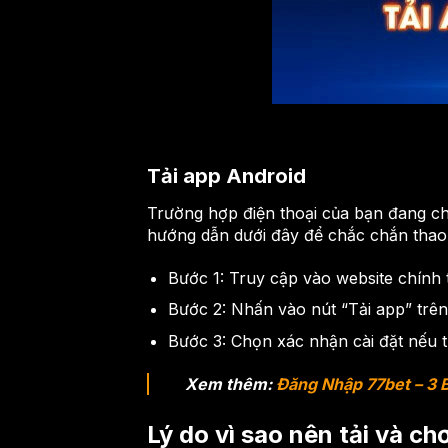
Tải app Android
Trường hợp điện thoại của bạn đang chạ
hướng dẫn dưới đây để chắc chắn thao
Bước 1: Truy cập vào website chính 
Bước 2: Nhấn vào nút “Tải app” trên
Bước 3: Chọn xác nhận cài đặt nếu th
Xem thêm:
Đăng Nhập 77bet – 3 
Lý do vì sao nên tải và ch