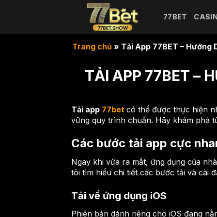
Chuyển
đến
77BET
CASI
nội
dung
Trang chủ
»
Tải App 77BET – Hướng
TẢI APP 77BET –
Tải app
77bet
có thể được thực hiện n
vững quy trình chuẩn. Hãy khám phá từ 
Các bước tải app cực nha
Ngay khi vừa ra mắt, ứng dụng của nhà
tôi tìm hiểu chi tiết các bước tải và cà
Tải về ứng dụng iOS
Phiên bản dành riêng cho iOS đang nằm