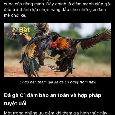
cược của riêng mình. Đây chính là điểm mạnh giúp giải
đấu trở thành lựa chọn hàng đầu cho những ai đam
mê chọi kê.
Lý do nên tham gia đá gà C1 ngay hôm nay!
Đá gà C1 đảm bảo an toàn và hợp pháp
tuyệt đối
Một trong những ưu điểm khi tham gia hình thức này