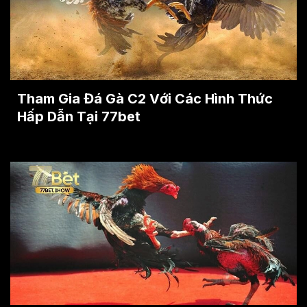
Tham Gia Đá Gà C2 Với Các Hình Thức
Hấp Dẫn Tại 77bet