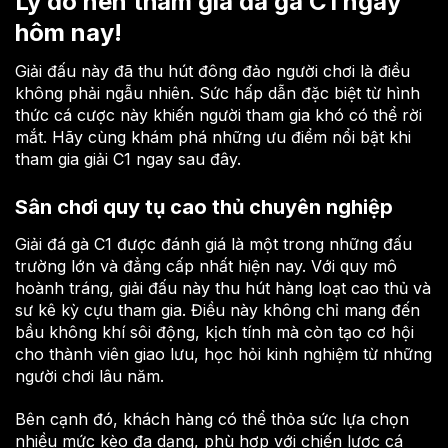
Lý do nên tham gia đá gà C1 ngay
hôm nay!
Giải đấu này đã thu hút đông đảo người chơi là điều
không phải ngẫu nhiên. Sức hấp dẫn đặc biệt từ hình
thức cá cược này khiến người tham gia khó có thể rời
mắt. Hãy cùng khám phá những ưu điểm nổi bật khi
tham gia giải C1 ngay sau đây.
Sân chơi quy tụ cao thủ chuyên nghiệp
Giải đá gà C1 được đánh giá là một trong những đấu
trường lớn và đẳng cấp nhất hiện nay. Với quy mô
hoành tráng, giải đấu này thu hút hàng loạt cao thủ và
sư kê kỳ cựu tham gia. Điều này không chỉ mang đến
bầu không khí sôi động, kịch tính mà còn tạo cơ hội
cho thành viên giao lưu, học hỏi kinh nghiệm từ những
người chơi lâu năm.
Bên cạnh đó, khách hàng có thể thỏa sức lựa chọn
nhiều mức kèo đa dạng, phù hợp với chiến lược cá