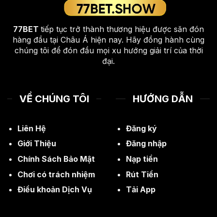
77BET
tiếp tục trở thành thương hiệu được săn đón
hàng đầu tại Châu Á hiện nay. Hãy đồng hành cùng
chúng tôi để đón đầu mọi xu hướng giải trí của thời
đại.
VỀ CHÚNG TÔI
HƯỚNG DẪN
Liên Hệ
Đăng ký
Giới Thiệu
Đăng nhập
Chính Sách Bảo Mật
Nạp tiền
Chơi có trách nhiệm
Rút Tiền
Điều khoản Dịch Vụ
Tải App