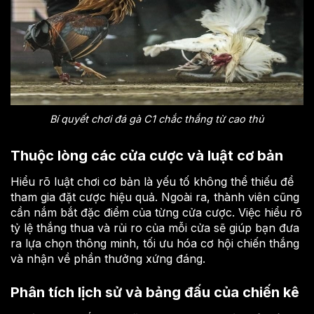
Bí quyết chơi đá gà C1 chắc thắng từ cao thủ
Thuộc lòng các cửa cược và luật cơ bản
Hiểu rõ luật chơi cơ bản là yếu tố không thể thiếu để
tham gia đặt cược hiệu quả. Ngoài ra, thành viên cũng
cần nắm bắt đặc điểm của từng cửa cược. Việc hiểu rõ
tỷ lệ thắng thua và rủi ro của mỗi cửa sẽ giúp bạn đưa
ra lựa chọn thông minh, tối ưu hóa cơ hội chiến thắng
và nhận về phần thưởng xứng đáng.
Phân tích lịch sử và bảng đấu của chiến kê