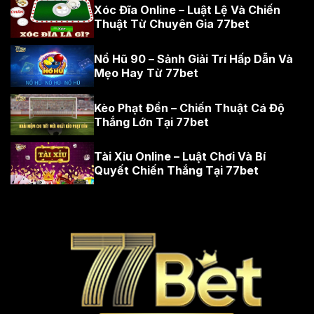
Xóc Đĩa Online – Luật Lệ Và Chiến
Thuật Từ Chuyên Gia 77bet
Nổ Hũ 90 – Sảnh Giải Trí Hấp Dẫn Và
Mẹo Hay Từ 77bet
Kèo Phạt Đền – Chiến Thuật Cá Độ
Thắng Lớn Tại 77bet
Tài Xỉu Online – Luật Chơi Và Bí
Quyết Chiến Thắng Tại 77bet