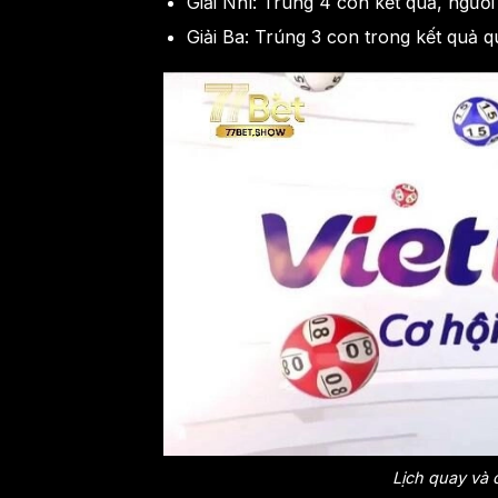
Giải Nhì: Trùng 4 con kết quả, ngư
Giải Ba: Trúng 3 con trong kết quả
Lịch quay và 