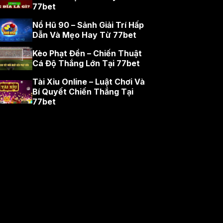
77bet
Nổ Hũ 90 – Sảnh Giải Trí Hấp
Dẫn Và Mẹo Hay Từ 77bet
Kèo Phạt Đền – Chiến Thuật
Cá Độ Thắng Lớn Tại 77bet
Tài Xỉu Online – Luật Chơi Và
Bí Quyết Chiến Thắng Tại
77bet