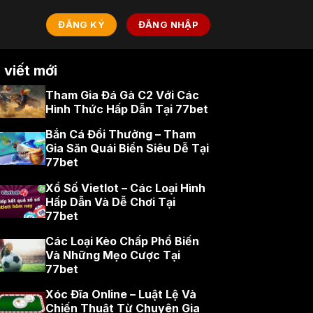
ĐĂNG KÝ
ĐĂNG NHẬP
 viết mới
Tham Gia Đá Gà C2 Với Các
Hình Thức Hấp Dẫn Tại 77bet
Bắn Cá Đổi Thưởng – Tham
Gia Săn Quái Biển Siêu Dễ Tại
77bet
Xổ Số Vietlot – Các Loại Hình
Hấp Dẫn Và Dễ Chơi Tại
77bet
Các Loại Kèo Chấp Phổ Biến
Và Những Mẹo Cược Tại
77bet
Xóc Đĩa Online – Luật Lệ Và
Chiến Thuật Từ Chuyên Gia