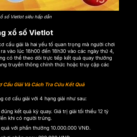
xổ số Vietlot siêu hấp dẫn
g xổ số Vietlot
ơ cấu giải là hai yếu tố quan trọng mà người chơi
n ra vào lúc 18h00 đến 18h30 vào các ngày thứ 4,
g có thể theo dõi trực tiếp kết quả quay thưởng
ảng truyền thông chính thức hoặc truy cập các
ơ Cấu Giải Và Cách Tra Cứu Kết Quả
g cơ cấu giải với 4 hạng giải như sau:
úng kết quả kỳ quay. Giá trị giải tối thiểu 12 tỷ
ến khi có người trúng.
t quả với phần thưởng 10.000.000 VNĐ.