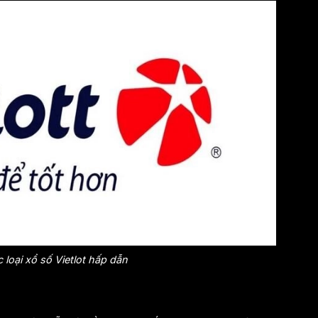
loại xổ số Vietlot hấp dẫn