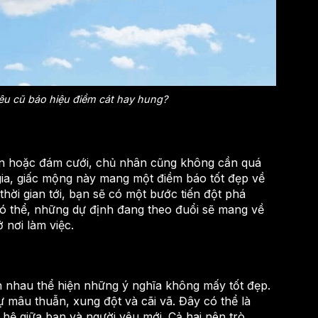
u cũ báo hiệu điềm cát hay hung?
ôn hoặc đám cưới, chủ nhân cũng không cần quá
gia, giấc mộng này mang một điềm báo tốt đẹp về
hời gian tới, bạn sẽ có một bước tiến đột phá
Có thể, những dự định đang theo đuổi sẽ mang về
 nơi làm việc.
 nhau thể hiện những ý nghĩa không mấy tốt đẹp.
 mâu thuẫn, xung đột và cãi vã. Đây có thể là
 hệ giữa bạn và người yêu mới. Cả hai nên trò