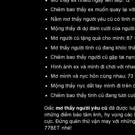
Chiêm bao thấy ex muốn quay lại với
Nằm mơ thấy người yêu cũ có tình m
Mộng thấy đi dự đám cưới của người 
Mơ người cũ tặng quà cho mình: 87 
Mơ thấy người tình cũ đang khóc thảm
Chiêm bao thấy người cũ gặp tai nạn
Hình ảnh ex và mình đi chơi với nha
Mơ mình và nyc hôn cùng nhau: 73 
Mộng thấy nyc dắt tay mình đi trên 
Chiêm bao thấy tình cũ đang tươi cườ
Giấc
mơ thấy người yêu cũ
đã được luận
những điềm báo tâm linh, hy vọng các 
cực. Đừng quên thử vận may với những b
77BET nhé!