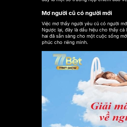
Mơ người cũ có người mới
Việc mơ thấy người yêu cũ có người m
Ngược lại, đây là dấu hiệu cho thấy c
hai đã sẵn sàng cho một cuộc sống mớ
phúc cho riêng mình.