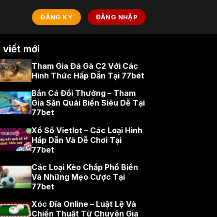
ĐĂNG KÝ
ĐĂNG NHẬP
 viết mới
Tham Gia Đá Gà C2 Với Các
Hình Thức Hấp Dẫn Tại 77bet
Bắn Cá Đổi Thưởng – Tham
Gia Săn Quái Biển Siêu Dễ Tại
77bet
Xổ Số Vietlot – Các Loại Hình
Hấp Dẫn Và Dễ Chơi Tại
77bet
Các Loại Kèo Chấp Phổ Biến
Và Những Mẹo Cược Tại
77bet
Xóc Đĩa Online – Luật Lệ Và
Chiến Thuật Từ Chuyên Gia