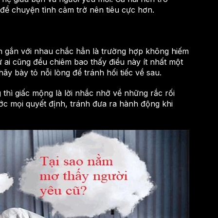
 để chuyện tình cảm trở nên tiêu cực hơn.
 gắn với nhau chắc hẳn là trường hợp không hiếm
ứ ai cũng đều chiêm bao thấy điều này ít nhất một
ãy bày tỏ nỗi lòng để tránh hối tiếc về sau.
thì giấc mộng là lời nhắc nhở về những rắc rối
ớc mọi quyết định, tránh đưa ra hành động khi