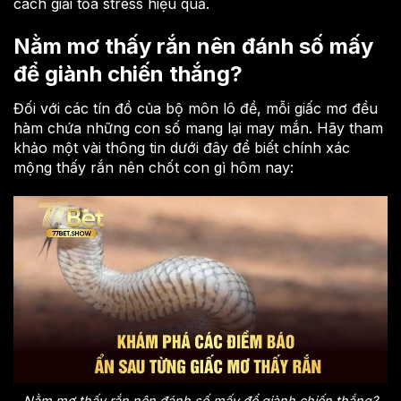
cách giải tỏa stress hiệu quả.
Nằm mơ thấy rắn nên đánh số mấy
để giành chiến thắng?
Đối với các tín đồ của bộ môn lô đề, mỗi giấc mơ đều
hàm chứa những con số mang lại may mắn. Hãy tham
khảo một vài thông tin dưới đây để biết chính xác
mộng thấy rắn nên chốt con gì hôm nay:
Nằm mơ thấy rắn nên đánh số mấy để giành chiến thắng?