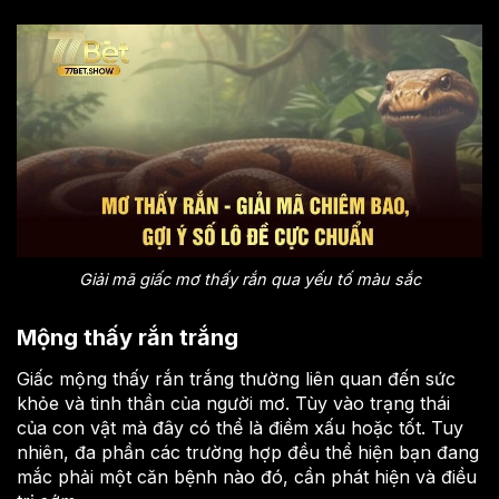
Giải mã giấc mơ thấy rắn qua yếu tố màu sắc
Mộng thấy rắn trắng
Giấc mộng thấy rắn trắng thường liên quan đến sức
khỏe và tinh thần của người mơ. Tùy vào trạng thái
của con vật mà đây có thể là điềm xấu hoặc tốt. Tuy
nhiên, đa phần các trường hợp đều thể hiện bạn đang
mắc phải một căn bệnh nào đó, cần phát hiện và điều