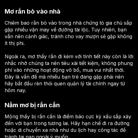
Mơ rắn bò vào nhà
Chiêm bao rắn bò vào trong nhà chứng tỏ gia chủ sắp
gặp nhiều vận may về đường tài lộc. Tuy nhiên, bạn
vẫn nên cảnh giác, tránh cho vay mượn sẽ gặp không
ít thị phi.
Ngoài ra, mơ thấy rắn đi kèm với tình tiết này còn là lời
nhắc nhở chúng ta nên tiêu xài tiết kiệm, không phung
phí vào những hoạt động vô bổ, mua vui nhất thời.
Đây là vấn đề mà nhiều bạn trẻ đang gặp phải nên
hãy bắt đầu rèn thói quen quản lý tài chính ngay từ
hôm nay.
Nằm mơ bị rắn cắn
Mộng thấy bị rắn cắn là điềm báo cực kỳ xấu sắp xảy
đến với bạn trong tương lai. Hãy hạn chế đi ra đường
hoặc di chuyển xa nhà như du lịch hay công tác để
tránh tai nạn ngoài ý muốn.