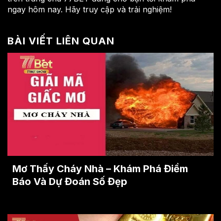
ngay hôm nay. Hãy truy cập và trải nghiệm!
BÀI VIẾT LIÊN QUAN
Mơ Thấy Cháy Nhà – Khám Phá Điềm
Báo Và Dự Đoán Số Đẹp