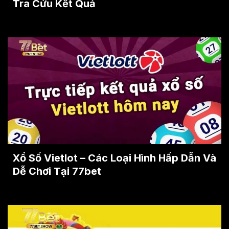
Tra Cứu Kết Quả
Xổ Số Vietlot – Các Loại Hình Hấp Dẫn Và
Dễ Chơi Tại 77bet