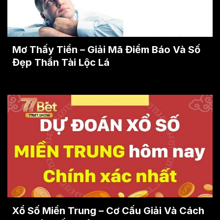
Mơ Thấy Tiền – Giải Mã Điềm Báo Và Số
Đẹp Thần Tài Lộc Lá
Xổ Số Miền Trung – Cơ Cấu Giải Và Cách