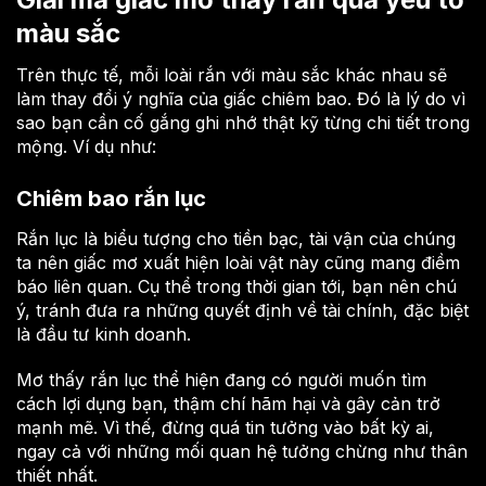
màu sắc
Trên thực tế, mỗi loài rắn với màu sắc khác nhau sẽ
làm thay đổi ý nghĩa của giấc chiêm bao. Đó là lý do vì
sao bạn cần cố gắng ghi nhớ thật kỹ từng chi tiết trong
mộng. Ví dụ như:
Chiêm bao rắn lục
Rắn lục là biểu tượng cho tiền bạc, tài vận của chúng
ta nên giấc mơ xuất hiện loài vật này cũng mang điềm
báo liên quan. Cụ thể trong thời gian tới, bạn nên chú
ý, tránh đưa ra những quyết định về tài chính, đặc biệt
là đầu tư kinh doanh.
Mơ thấy rắn lục thể hiện đang có người muốn tìm
cách lợi dụng bạn, thậm chí hãm hại và gây cản trở
mạnh mẽ. Vì thế, đừng quá tin tưởng vào bất kỳ ai,
ngay cả với những mối quan hệ tưởng chừng như thân
thiết nhất.