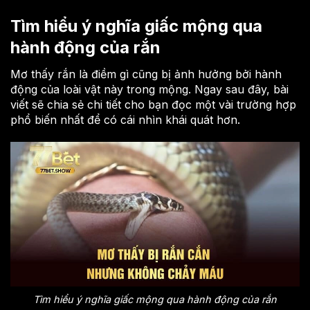
Tìm hiểu ý nghĩa giấc mộng qua
hành động của rắn
Mơ thấy rắn là điềm gì cũng bị ảnh hưởng bởi hành
động của loài vật này trong mộng. Ngay sau đây, bài
viết sẽ chia sẻ chi tiết cho bạn đọc một vài trường hợp
phổ biến nhất để có cái nhìn khái quát hơn.
Tìm hiểu ý nghĩa giấc mộng qua hành động của rắn