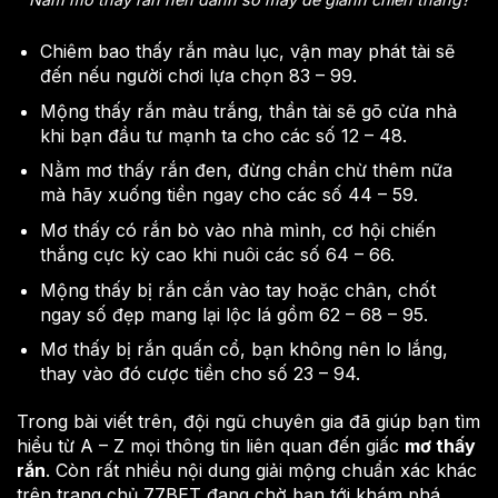
Chiêm bao thấy rắn màu lục, vận may phát tài sẽ
đến nếu người chơi lựa chọn 83 – 99.
Mộng thấy rắn màu trắng, thần tài sẽ gõ cửa nhà
khi bạn đầu tư mạnh ta cho các số 12 – 48.
Nằm mơ thấy rắn đen, đừng chần chừ thêm nữa
mà hãy xuống tiền ngay cho các số 44 – 59.
Mơ thấy có rắn bò vào nhà mình, cơ hội chiến
thắng cực kỳ cao khi nuôi các số 64 – 66.
Mộng thấy bị rắn cắn vào tay hoặc chân, chốt
ngay số đẹp mang lại lộc lá gồm 62 – 68 – 95.
Mơ thấy bị rắn quấn cổ, bạn không nên lo lắng,
thay vào đó cược tiền cho số 23 – 94.
Trong bài viết trên, đội ngũ chuyên gia đã giúp bạn tìm
hiểu từ A – Z mọi thông tin liên quan đến giấc
mơ thấy
rắn
. Còn rất nhiều nội dung giải mộng chuẩn xác khác
trên trang chủ 77BET đang chờ bạn tới khám phá