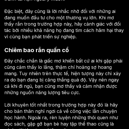
Đặc biệt, đây cũng là lời nhắc nhở đối với những ai
đang muốn đầu tư cho một thương vụ lớn. Khi mơ
thấy rắn trong trường hợp này, hãy cảnh giác với đối
tác bởi nhiều khả năng họ đang tìm cách hãm hại thay
vì cùng bạn phát triển sự nghiệp.
Chiêm bao rắn quấn cổ
Đây chắc chắn là giấc mơ khiến bất cứ ai khi gặp phải
cũng cảm thấy lo lắng, thậm chí hoảng sợ hoang
mang. Tuy nhiên trên thực tế, hiện tượng này chỉ xảy
ra do bạn đang bị căng thẳng quá độ. Vậy nên ngay
cả khi đi ngủ, bạn cũng mơ thấy và cảm nhận được
những nguồn năng lượng tiêu cực.
Lời khuyên tốt nhất trong trường hợp này đó là hãy
cho bản thân nghỉ ngơi cả về công việc lẫn chuyện
học hành. Ngoài ra, rèn luyện những thói quen như
đọc sách, gặp gỡ bạn bè hay tập thể thao cũng là