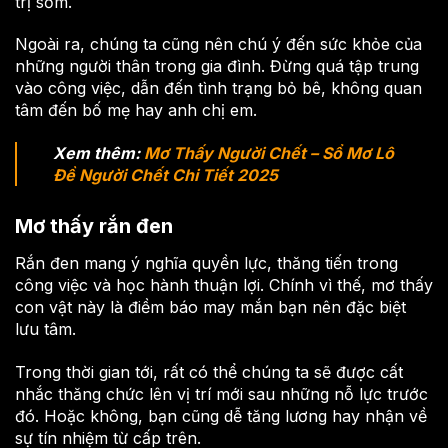
trị sớm.
Ngoài ra, chúng ta cũng nên chú ý đến sức khỏe của
những người thân trong gia đình. Đừng quá tập trung
vào công việc, dẫn đến tình trạng bỏ bê, không quan
tâm đến bố mẹ hay anh chị em.
Xem thêm:
Mơ Thấy Người Chết – Sổ Mơ Lô
Đề Người Chết Chi Tiết 2025
Mơ thấy rắn đen
Rắn đen mang ý nghĩa quyền lực, thăng tiến trong
công việc và học hành thuận lợi. Chính vì thế, mơ thấy
con vật này là điềm báo may mắn bạn nên đặc biệt
lưu tâm.
Trong thời gian tới, rất có thể chúng ta sẽ được cất
nhắc thăng chức lên vị trí mới sau những nỗ lực trước
đó. Hoặc không, bạn cũng dễ tăng lương hay nhận về
sự tín nhiệm từ cấp trên.