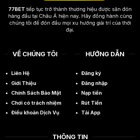
77BET
tiếp tục trở thành thương hiệu được săn đón
hàng đầu tại Châu Á hiện nay. Hãy đồng hành cùng
chúng tôi để đón đầu mọi xu hướng giải trí của thời
đại.
VỀ CHÚNG TÔI
HƯỚNG DẪN
Liên Hệ
Đăng ký
Giới Thiệu
Đăng nhập
Chính Sách Bảo Mật
Nạp tiền
Chơi có trách nhiệm
Rút Tiền
Điều khoản Dịch Vụ
Tải App
THÔNG TIN