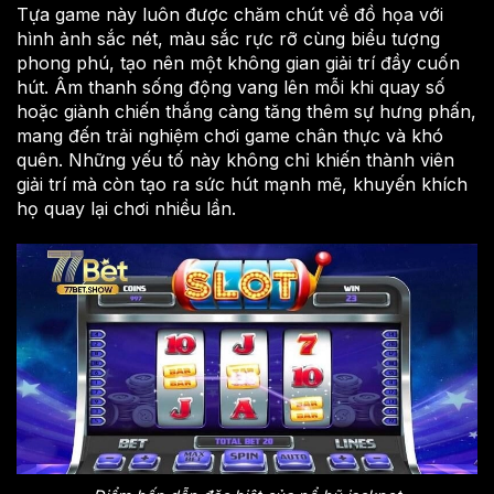
Tựa game này luôn được chăm chút về đồ họa với
hình ảnh sắc nét, màu sắc rực rỡ cùng biểu tượng
phong phú, tạo nên một không gian giải trí đầy cuốn
hút. Âm thanh sống động vang lên mỗi khi quay số
hoặc giành chiến thắng càng tăng thêm sự hưng phấn,
mang đến trải nghiệm chơi game chân thực và khó
quên. Những yếu tố này không chỉ khiến thành viên
giải trí mà còn tạo ra sức hút mạnh mẽ, khuyến khích
họ quay lại chơi nhiều lần.