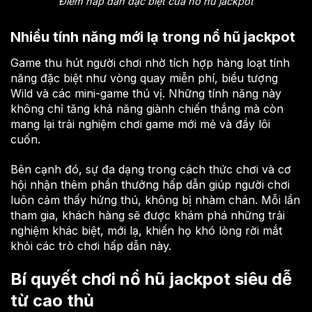
Điểm hấp dẫn đặc biệt của nổ hũ jackpot
Nhiều tính năng mới lạ trong nổ hũ jackpot
Game thu hút người chơi nhờ tích hợp hàng loạt tính
năng đặc biệt như vòng quay miễn phí, biểu tượng
Wild và các mini-game thú vị. Những tính năng này
không chỉ tăng khả năng giành chiến thắng mà còn
mang lại trải nghiệm chơi game mới mẻ và đầy lôi
cuốn.
Bên cạnh đó, sự đa dạng trong cách thức chơi và cơ
hội nhận thêm phần thưởng hấp dẫn giúp người chơi
luôn cảm thấy hứng thú, không bị nhàm chán. Mỗi lần
tham gia, khách hàng sẽ được khám phá những trải
nghiệm khác biệt, mới lạ, khiến họ khó lòng rời mắt
khỏi các trò chơi hấp dẫn này.
Bí quyết chơi nổ hũ jackpot siêu dễ
từ cao thủ