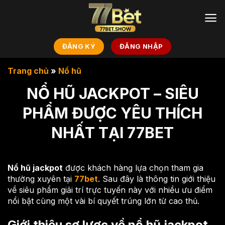
Chuyển
đến
nội
dung
ĐĂNG KÝ
ĐĂNG NHẬP
Trang chủ
»
Nổ hũ
NỔ HŨ JACKPOT – SIÊU
PHẨM ĐƯỢC YÊU THÍCH
NHẤT TẠI 77BET
Nổ hũ jackpot
được khách hàng lựa chọn tham gia
thường xuyên tại
77bet
. Sau đây là thông tin giới thiệu
về siêu phẩm giải trí trực tuyến này với nhiều ưu điểm
nổi bật cùng một vài bí quyết trúng lớn từ cao thủ.
Giới thiệu sơ lược về nổ hũ jackpot