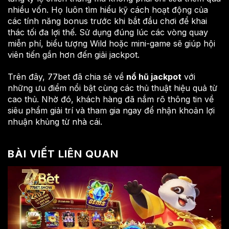
nhiều vốn. Họ luôn tìm hiểu kỹ cách hoạt động của
các tính năng bonus trước khi bắt đầu chơi để khai
thác tối đa lợi thế. Sử dụng đúng lúc các vòng quay
miễn phí, biểu tượng Wild hoặc mini-game sẽ giúp hội
viên tiến gần hơn đến giải jackpot.
Trên đây, 77bet đã chia sẻ về
nổ hũ jackpot
với
những ưu điểm nổi bật cùng các thủ thuật hiệu quả từ
cao thủ. Nhờ đó, khách hàng đã nắm rõ thông tin về
siêu phẩm giải trí và tham gia ngay để nhận khoản lợi
nhuận khủng từ nhà cái.
BÀI VIẾT LIÊN QUAN