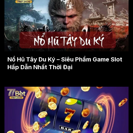
Nổ Hũ Tây Du Ký – Siêu Phẩm Game Slot
Hấp Dẫn Nhất Thời Đại