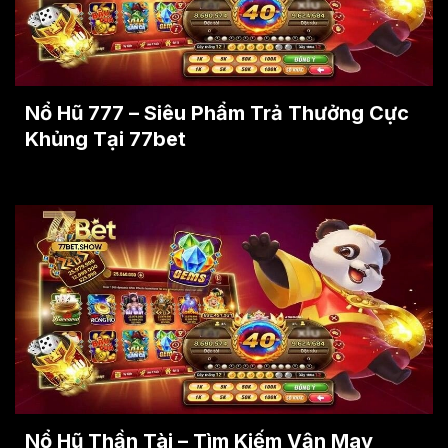
Nổ Hũ 777 – Siêu Phẩm Trả Thưởng Cực
Khủng Tại 77bet
Nổ Hũ Thần Tài – Tìm Kiếm Vận May