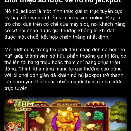
Nổ hũ jackpot là một hình thức giải trí trực tuyến cực
kỳ hấp dẫn và phổ biến tại các casino online. Đây là
trò chơi dựa trên cơ chế của máy slot, nơi khách hàng
có cơ hội nhận được giải thưởng khổng lồ khi đạt
được một chuỗi kết hợp chiến thắng nhất định.
Mỗi lượt quay trong trò chơi đều mang đến cơ hội “nổ
hũ”, giúp thành viên sở hữu phần thưởng giá trị lớn, có
thể lên tới hàng triệu hoặc thậm chí hàng chục triệu
đồng. Chính khả năng mang lại giải thưởng cao cùng
với lối chơi đơn giản đã khiến nổ hũ jackpot trở thành
lựa chọn yêu thích của nhiều người tham gia cá cược
trực tuyến.